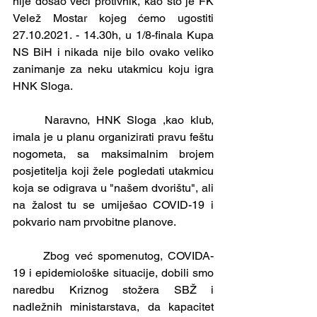
nije došao veći protivnik, kao što je FK 
Velež Mostar kojeg ćemo ugostiti 
27.10.2021. - 14.30h, u 1/8-finala Kupa 
NS BiH i nikada nije bilo ovako veliko 
zanimanje za neku utakmicu koju igra 
HNK Sloga.
	Naravno, HNK Sloga ,kao klub, 
imala je u planu organizirati pravu feštu 
nogometa, sa maksimalnim brojem 
posjetitelja koji žele pogledati utakmicu 
koja se odigrava u "našem dvorištu", ali 
na žalost tu se umiješao COVID-19 i 
pokvario nam prvobitne planove.
	Zbog već spomenutog, COVIDA-
19 i epidemiološke situacije, dobili smo 
naredbu Kriznog stožera SBŽ i 
nadležnih ministarstava, da kapacitet 