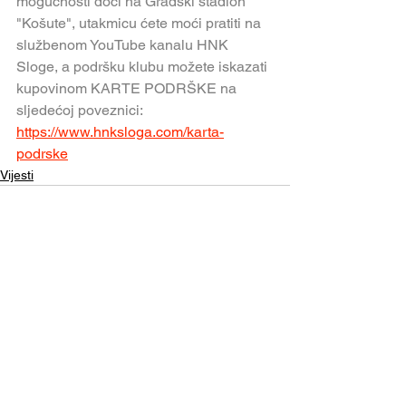
mogućnosti doći na Gradski stadion 
"Košute", utakmicu ćete moći pratiti na 
službenom YouTube kanalu HNK 
Sloge, a podršku klubu možete iskazati 
kupovinom KARTE PODRŠKE na 
sljedećoj poveznici: 
https://www.hnksloga.com/karta-
podrske
Vijesti
Comments
Write a comment...