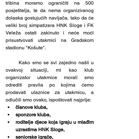
tribina moramo ograničiti na 500 
posjetitelja, te da nema organiziranog 
dolaska gostujućih navijača, tako da će 
veliki broj simpatizera HNK Sloge i FK 
Veleža ostati zakinuto i neće moći 
prisustvovati utakmici na Gradskom 
stadionu "Košute".
	Kako smo se svi zajedno našli u 
ovakvoj situaciji, mi kao klub 
organizator utakmice morali smo 
odrediti pravila po kojima ćemo 
prodavati ulaznice za utakmicu, a 
odlučili smo ovako, ispoštovati najprije:
članove kluba,
sponzore kluba,
roditelje djece koja igraju u mlađim 
uzrastima HNK Sloge, 
seniorske igrače,