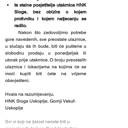
te stalne posjetitelje utakmica HNK 
Sloge, bez obizira o kojem 
protivniku i kojem natjecanju se 
radilo.
	Nakon što zadovoljimo potrebe 
gore navedenih, sve preostale ulaznice, 
u slučaju da ih bude, biti će puštene u 
slobodnu prodaju u ponedjeljak ili 
utorak prije utakmice. O broju preostalih 
ulaznica i lokacijama na kojima će se 
moći kupiti biti ćete na vrijeme 
obavješteni.
Hvala na razumijevanju.
HNK Sloga Uskoplje, Gornji Vakuf-
Uskoplje
Svi vi koji na žalost nećete biti u 