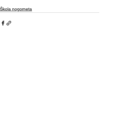
Škola nogometa
Comments
Write a comment...