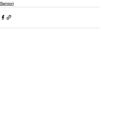
Seniori
Comments
Write a comment...