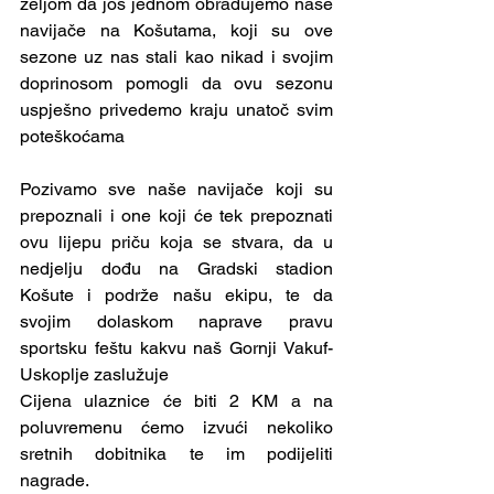
željom da još jednom obradujemo naše 
navijače na Košutama, koji su ove 
sezone uz nas stali kao nikad i svojim 
doprinosom pomogli da ovu sezonu 
uspješno privedemo kraju unatoč svim 
poteškoćama
Pozivamo sve naše navijače koji su 
prepoznali i one koji će tek prepoznati 
ovu lijepu priču koja se stvara, da u 
nedjelju dođu na Gradski stadion 
Košute i podrže našu ekipu, te da 
svojim dolaskom naprave pravu 
sportsku feštu kakvu naš Gornji Vakuf-
Uskoplje zaslužuje 
Cijena ulaznice će biti 2 KM a na 
poluvremenu ćemo izvući nekoliko 
sretnih dobitnika te im podijeliti 
nagrade.