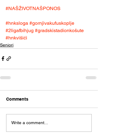
#NAŠŽIVOTNAŠPONOS
#hnksloga
#gornjivakufuskoplje
#2ligafbihjug
#gradskistadionkošute
#hnkvišići
Seniori
Comments
Write a comment...