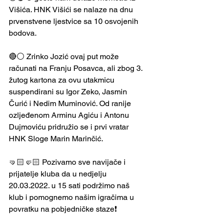
Višića. HNK Višići se nalaze na dnu 
prvenstvene ljestvice sa 10 osvojenih 
bodova.
🔴⚪ Zrinko Jozić ovaj put može 
računati na Franju Posavca, ali zbog 3. 
žutog kartona za ovu utakmicu 
suspendirani su Igor Zeko, Jasmin 
Čurić i Nedim Muminović. Od ranije 
ozljeđenom Arminu Agiću i Antonu 
Dujmoviću pridružio se i prvi vratar 
HNK Sloge Marin Marinčić.
🤜🏻🤛🏻 Pozivamo sve navijače i 
prijatelje kluba da u nedjelju 
20.03.2022. u 15 sati podržimo naš 
klub i pomognemo našim igračima u 
povratku na pobjedničke staze❗