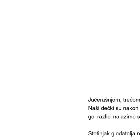
Jučerašnjom, trećom
Naši dečki su nakon p
gol razlici nalazimo
Stotinjak gledatelja