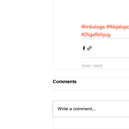
#hnksloga
#fkbjelopo
#2ligafbihjug
Comments
Write a comment...