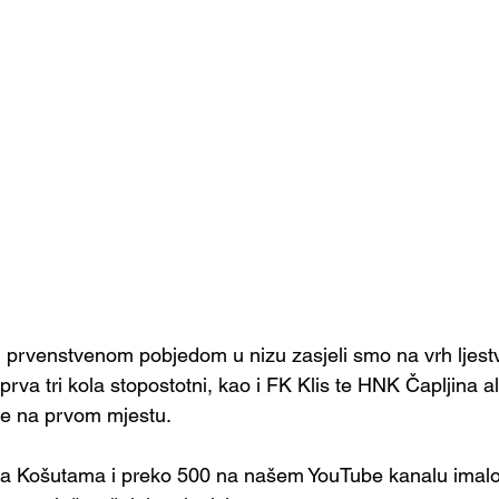
 prvenstvenom pobjedom u nizu zasjeli smo na vrh ljest
rva tri kola stopostotni, kao i FK Klis te HNK Čapljina ali
 se na prvom mjestu.
 na Košutama i preko 500 na našem YouTube kanalu imalo j