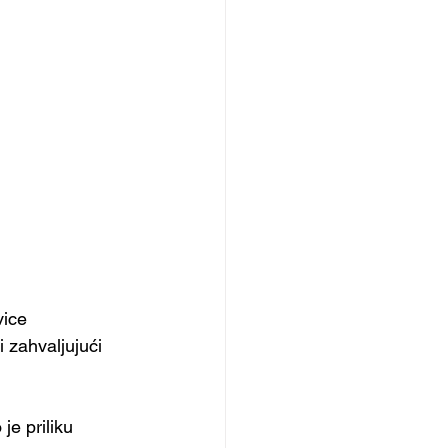
vice
 zahvaljujući 
e priliku 