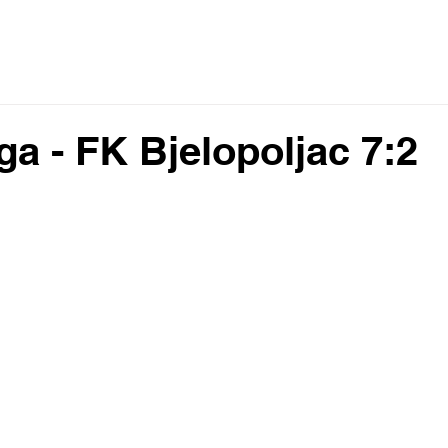
 2023
VIJESTI
REZULTATI I RASPORED
SENIORI
ŠKO
a - FK Bjelopoljac 7:2