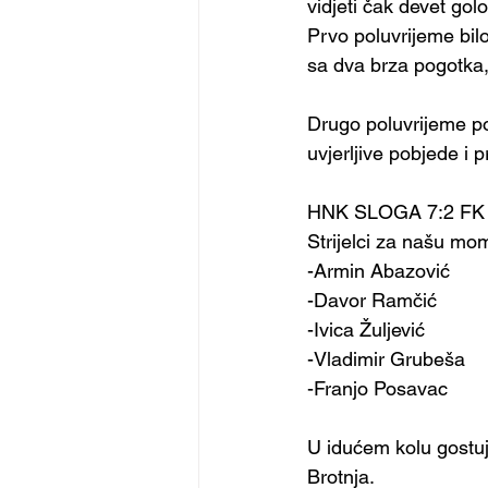
vidjeti čak devet gol
Prvo poluvrijeme bil
sa dva brza pogotka,
Drugo poluvrijeme po
uvjerljive pobjede i p
HNK SLOGA 7:2 F
Strijelci za našu mom
-Armin Abazović 
-Davor Ramčić 
-Ivica Žuljević 
-Vladimir Grubeša 
-Franjo Posavac 
U idućem kolu gostuj
Brotnja.