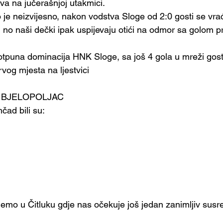
ova na jučerašnjoj utakmici.
o je neizvijesno, nakon vodstva Sloge od 2:0 gosti se vra
 no naši dečki ipak uspijevaju otići na odmor sa golom pr
tpuna dominacija HNK Sloge, sa još 4 gola u mreži gost
rvog mjesta na ljestvici
K BJELOPOLJAC
čad bili su:
emo u Čitluku gdje nas očekuje još jedan zanimljiv susre