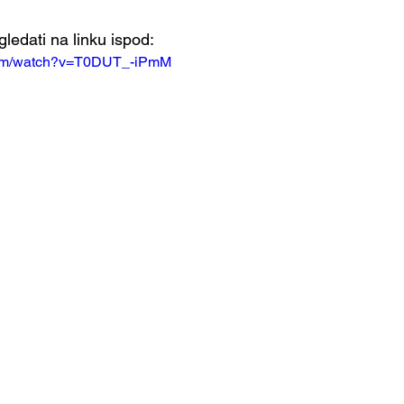
edati na linku ispod:
com/watch?v=T0DUT_-iPmM