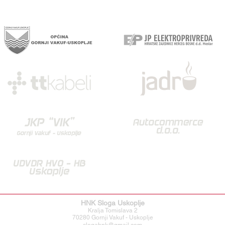
HNK Sloga Uskoplje
Kralja Tomislava 2
70280 Gornji Vakuf - Uskoplje