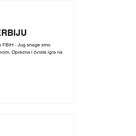
ERBIJU
ge FBiH - Jug snage smo
avom. Oprezna i čvrsta igra na