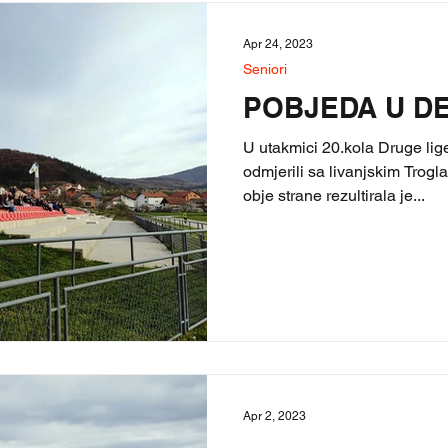
Apr 24, 2023
Seniori
POBJEDA U D
U utakmici 20.kola Druge li
odmjerili sa livanjskim Trogl
obje strane rezultirala je...
Apr 2, 2023