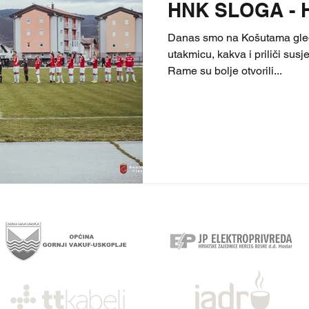
HNK SLOGA - 
Danas smo na Košutama gleda
utakmicu, kakva i priliči susj
Rame su bolje otvorili...