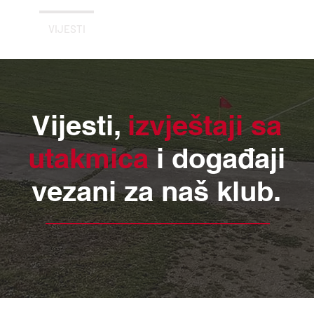
 2023
VIJESTI
REZULTATI I RASPORED
SENIORI
ŠKO
Vijesti,
izvještaji sa
utakmica
i događaji
vezani za naš klub.