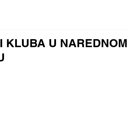
 2023
VIJESTI
REZULTATI I RASPORED
SENIORI
ŠKO
I KLUBA U NAREDNOM
U