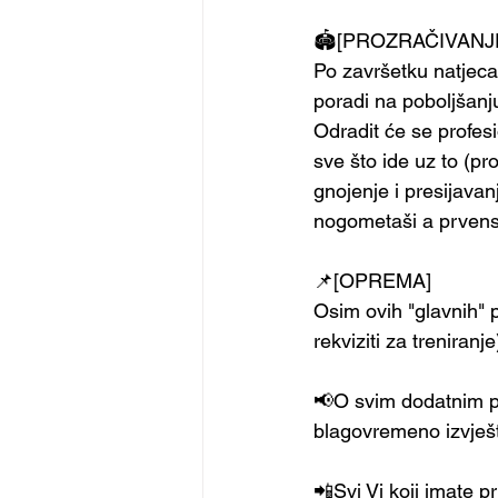
🏟[PROZRAČIVANJ
Po završetku natjecan
poradi na poboljšan
Odradit će se profesi
sve što ide uz to (p
gnojenje i presijava
nogometaši a prvenst
📌[OPREMA]
Osim ovih "glavnih" p
rekviziti za treniran
📢O svim dodatnim pl
blagovremeno izvješ
📲Svi Vi koji imate pri