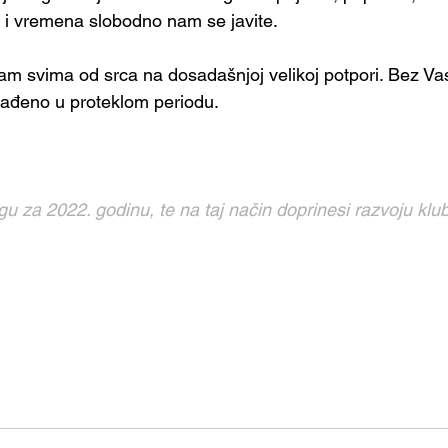
va i vremena slobodno nam se javite.
am svima od srca na dosadašnjoj velikoj potpori. Bez Vas 
rađeno u proteklom periodu.
 za 2022. godinu, te na taj način doprinesi razvoju klub