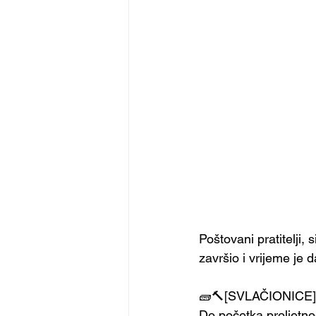
Poštovani pratitelji,
završio i vrijeme je
🧱🔨[SVLAČIONICE]
Do početka proljetno