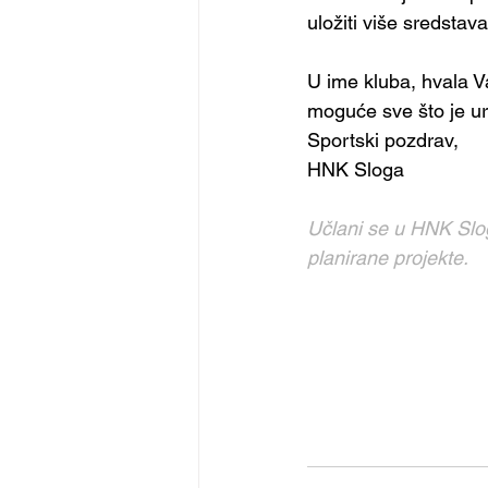
uložiti više sredsta
U ime kluba, hvala V
moguće sve što je u
Sportski pozdrav,
HNK Sloga
Učlani se u HNK Slogu
planirane projekte.