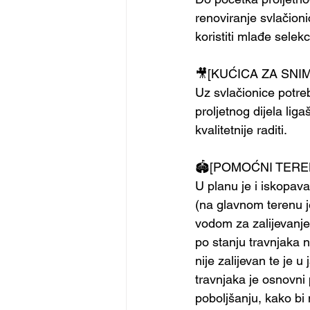
renoviranje svlačion
koristiti mlađe selek
🎥[KUĆICA ZA SNI
Uz svlačionice potre
proljetnog dijela lig
kvalitetnije raditi.
🏟[POMOĆNI TERE
U planu je i iskopav
(na glavnom terenu j
vodom za zalijevanje 
po stanju travnjaka 
nije zalijevan te je 
travnjaka je osnovni
poboljšanju, kako bi 