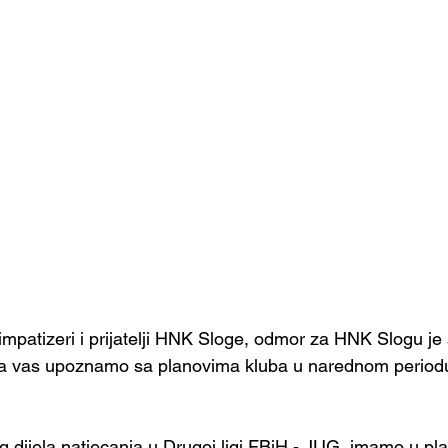
 simpatizeri i prijatelji HNK Sloge, odmor za HNK Slogu je
 da vas upoznamo sa planovima kluba u narednom periodu
g dijela natjecanja u Drugoj ligi FBiH - JUG, imamo u pl