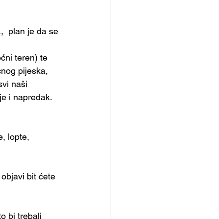
  plan je da se 
ćni teren) te 
nog pijeska, 
vi naši 
je i napredak.
, lopte, 
bjavi bit ćete 
o bi trebali 