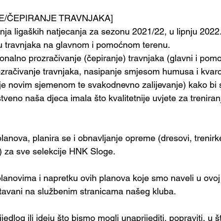
E/ČEPIRANJE TRAVNJAKA]
ja ligaških natjecanja za sezonu 2021/22, u lipnju 2022.,
ju travnjaka na glavnom i pomoćnom terenu.
onalno prozračivanje (čepiranje) travnjaka (glavni i pomo
rozračivanje travnjaka, nasipanje smjesom humusa i kvarc
nje novim sjemenom te svakodnevno zalijevanje) kako bi s
veno naša djeca imala što kvalitetnije uvjete za treniran
lanova, planira se i obnavljanje opreme (dresovi, trenirke
je) za sve selekcije HNK Sloge. 
anovima i napretku ovih planova koje smo naveli u ovoj o
tavani na službenim stranicama našeg kluba.
jedlog ili ideju što bismo mogli unaprijediti, popraviti, u št