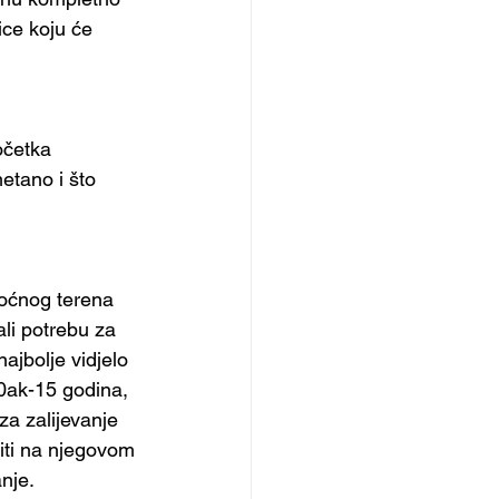
ice koju će 
očetka 
etano i što 
moćnog terena 
li potrebu za 
ajbolje vidjelo 
0ak-15 godina, 
za zalijevanje 
iti na njegovom 
nje. 