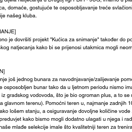
ica, domaće, gostujuće te osposobljavanje treće svlačion
cije našeg kluba.
MANJE]
bno je dovršiti projekt "Kućica za snimanje" također do p
aškog natjecanja kako bi se prijenosi utakmica mogli neom
N]
anje još jednog bunara za navodnjavanje/zalijevanje po
e osposobljen bunar tako da u ljetnom periodu nismo ima
iz gradskog vodovoda, što je bio ogroman plus, a to se n
na glavnom terenu). Pomoćni teren u, najmanje zadnjih 1
u jako lošem stanju, a osiguravanje dovoljne količine vode 
 preduvjet kako bismo mogli dodatno ulagati u njega i rad
naše mlađe selekcije imale što kvalitetniji teren za trenira