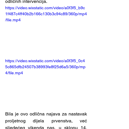
odličnih intervencija.
https://video.wixstatic.com/video/a0f3f5_b9c
1f487c4ff40b2b166c130b3c94c89/360p/mp4
/file.mp4
https://video.wixstatic.com/video/a0f3f5_0c4
5c865dfb24507b38993fe8f25d6a5/360p/mp
4/file.mp4
Bila je ovo odlična najava za nastavak 
proljetnog dijela prvenstva, već 
sljedećeg vikenda nas, u sklopu 14. 