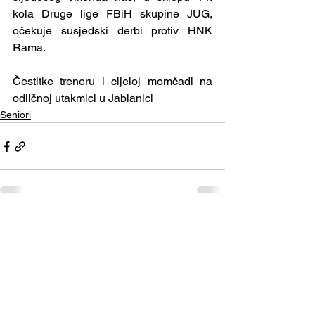
kola Druge lige FBiH skupine JUG, 
očekuje susjedski derbi protiv HNK 
Rama.
Čestitke treneru i cijeloj momčadi na 
odličnoj utakmici u Jablanici 
Seniori
Comments
Write a comment...