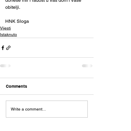
donese mir i radost u Vaš dom i Vaše 
obitelji.
HNK Sloga
Vijesti
Istaknuto
Comments
Write a comment...