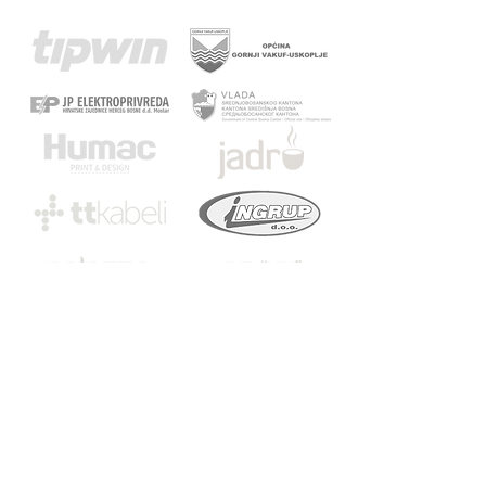
HNK Sloga Uskoplje
Kralja Tomislava 2
70280 Gornji Vakuf - Uskoplje