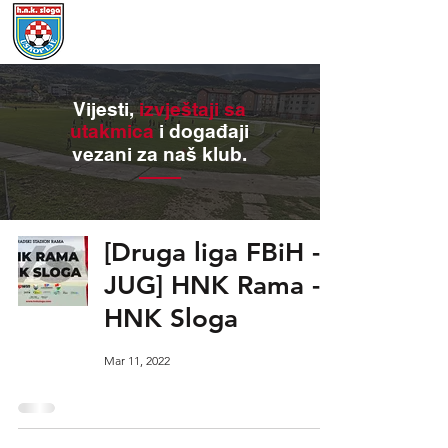
Vijesti,
izvještaji sa
utakmica
i događaji
vezani za naš klub.
[Druga liga FBiH -
JUG] HNK Rama -
HNK Sloga
Mar 11, 2022