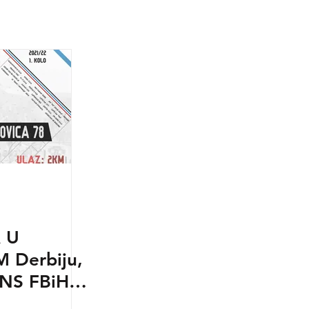
 U
 Derbiju,
 NS FBiH