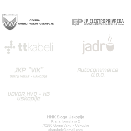
HNK Sloga Uskoplje
Kralja Tomislava 2
70280 Gornji Vakuf - Uskoplje
slogahnk@gmail.com