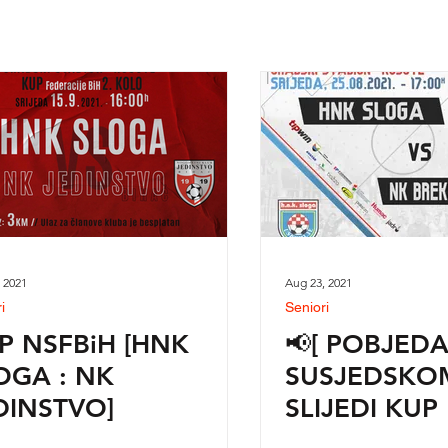
 2021
Aug 23, 2021
i
Seniori
P NSFBiH [HNK
📢[ POBJEDA
OGA : NK
SUSJEDSKOM
DINSTVO]
SLIJEDI KUP
]✅🏆