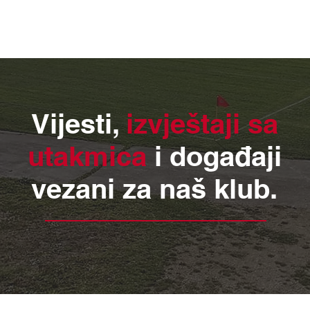
 2023
VIJESTI
REZULTATI I RASPORED
SENIORI
ŠKO
Vijesti,
izvještaji sa
utakmica
i događaji
vezani za naš klub.