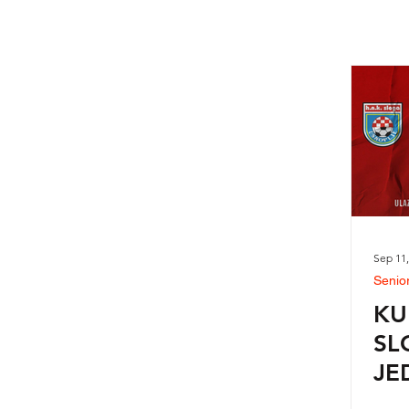
Sep 11,
Senior
KU
SL
JE