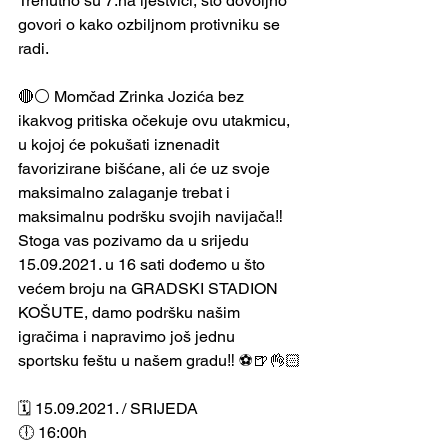
Trenutno su 7.na ljestvici, što dovoljno 
govori o kako ozbiljnom protivniku se 
radi. 
🔴⚪ Momčad Zrinka Jozića bez 
ikakvog pritiska očekuje ovu utakmicu, 
u kojoj će pokušati iznenadit 
favorizirane bišćane, ali će uz svoje 
maksimalno zalaganje trebat i 
maksimalnu podršku svojih navijača‼️
Stoga vas pozivamo da u srijedu 
15.09.2021. u 16 sati dođemo u što 
većem broju na GRADSKI STADION 
KOŠUTE, damo podršku našim 
igračima i napravimo još jednu 
sportsku feštu u našem gradu‼️ ⚽️🍺👌🏻
🗓️ 15.09.2021. / SRIJEDA
🕕 16:00h