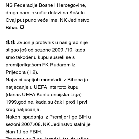
NS Federacije Bosne i Hercegovine, 
druga nam također dolazi na Košute. 
Ovaj put puno veće ime, NK Jedinstvo 
Bihać.💥
🔴🔴 Zvučniji protivnik u naš grad nije 
stigao još od sezone 2009. /10. kada 
smo također u kupu susreli se s 
premijerligašem FK Rudarom iz 
Prijedora (1:2). 
Najveći uspijeh momčadi iz Bihaća je 
natjecanje u UEFA Intertoto kupu 
(danas UEFA Konferencijska Liga) 
1999.godine, kada su čak i prošli prvi 
krug natjecanja. 
Nakon ispadanja iz Premijer lige BiH u 
sezoni 2007./08. NK Jedinstvo stalni je 
član 1.lige FBiH. 