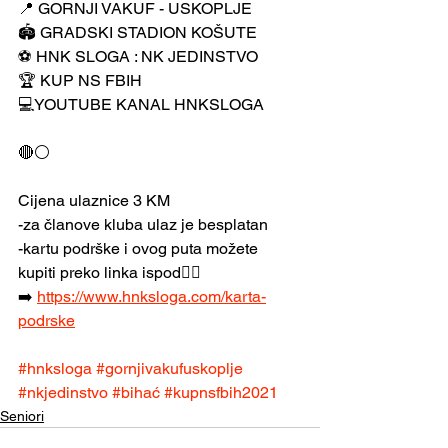
📍 GORNJI VAKUF - USKOPLJE
🏟️ GRADSKI STADION KOŠUTE
⚽ HNK SLOGA : NK JEDINSTVO
🏆 KUP NS FBIH
💻YOUTUBE KANAL HNKSLOGA 
🔴⚪
Cijena ulaznice 3 KM
-za članove kluba ulaz je besplatan
-kartu podrške i ovog puta možete 
kupiti preko linka ispod👇🏻
➡️ 
https://www.hnksloga.com/karta-
podrske
#hnksloga
#gornjivakufuskoplje
#nkjedinstvo
#bihać
#kupnsfbih2021
Seniori