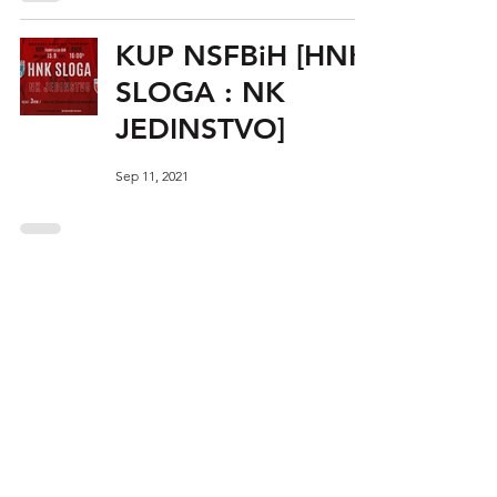
KUP NSFBiH [HNK
SLOGA : NK
JEDINSTVO]
Sep 11, 2021
HNK Sloga - FK
Bjelopoljac 7:2
Sep 6, 2021
3. KOLO: HNK