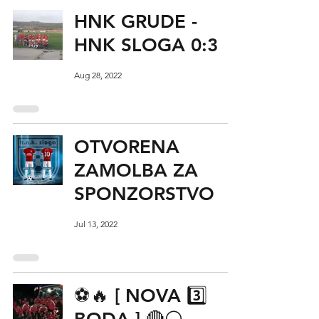
HNK GRUDE -
HNK SLOGA 0:3
Aug 28, 2022
OTVORENA
ZAMOLBA ZA
SPONZORSTVO
Jul 13, 2022
⚽️🔥 [ NOVA 3️⃣