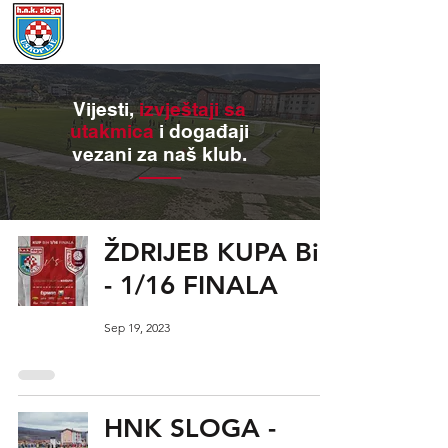
Vijesti,
izvještaji sa
utakmica
i događaji
vezani za naš klub.
ŽDRIJEB KUPA BiH
- 1/16 FINALA
Sep 19, 2023
HNK SLOGA -